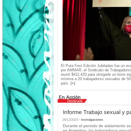
El Puta Fest Edición Jubiladas fue un ev
por AMMAR, el Sindicato de Trabajadorxs 
reunir $411.420 para otorgarle un bono eq
mínima a 20 trabajadorxs sexuales de 50 
país.
(+)
Informe Trabajo sexual y 
28/12/2020
- Investigaciones
Durante el periodo de aislamiento so
en Argentina, lxs trabajadorxs sexu