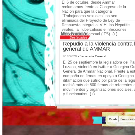
El 6 de octubre, desde Ammar
reclamamos frente al Congreso de la
Nación para que la categoría
"Trabajadoras sexuales" no sea
eliminada del Proyecto de Ley de
Respuesta integral al VIH, las Hepatitis
virales, la Tuberculosis e infecciones
de transmisión sexual (ITS).
(+)
Repudio a la violencia contra 
general de AMMAR
1/10/2020
- Secretaría General
El 25 de septiembre la legisladora del Pa
Lozano, violentó en twitter a Georgina Or
General de Ammar Nacional. Frente a es
campaña de firmas en apoyo a Georgina y
difamación que sufrió por parte de la le
recibió más de 500 firmas de referentes 
movimientos y organizaciones sociales,
y funcionarixs.
(+)
Portada
Comunicació