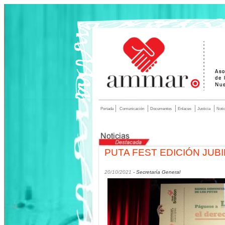
Portada
Comunicación
Documentos
Enlaces
Justicia
Noti
PUTA FEST EDICIÓN JUB
20/10/2021
- Secretaría General