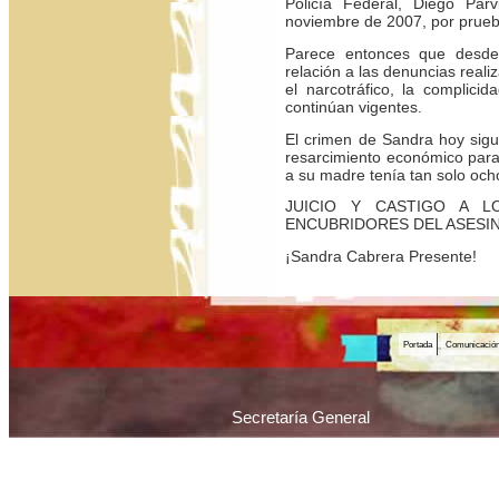
Policía Federal, Diego Par
noviembre de 2007, por prueba
Parece entonces que desde
relación a las denuncias reali
el narcotráfico, la complicid
continúan vigentes.
El crimen de Sandra hoy si
resarcimiento económico par
a su madre tenía tan solo och
JUICIO Y CASTIGO A L
ENCUBRIDORES DEL ASESI
¡Sandra Cabrera Presente!
Portada
Comunicació
Secretaría General
Piedras 1065 / C1070AAU / Ciudad Autónoma 