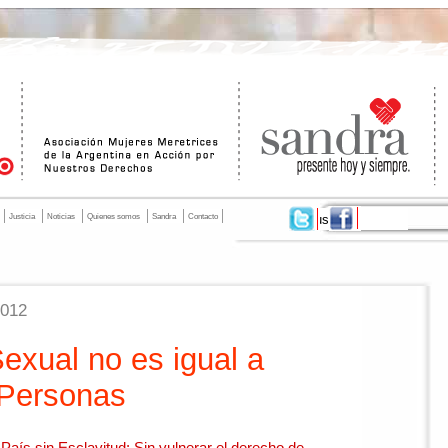
Justicia
Noticias
Quienes somos
Sandra
Contacto
2012
exual no es igual a
 Personas
País sin Esclavitud: Sin vulnerar el derecho de