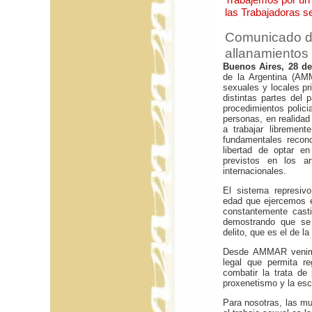
las Trabajadoras s
Comunicado de
allanamientos 
Buenos Aires, 28 d
de la Argentina (AMM
sexuales y locales pr
distintas partes del
procedimientos polici
personas, en realidad
a trabajar libremen
fundamentales recono
libertad de optar en
previstos en los a
internacionales.
El sistema represiv
edad que ejercemos e
constantemente casti
demostrando que se 
delito, que es el de l
Desde AMMAR venimos
legal que permita r
combatir la trata de
proxenetismo y la esc
Para nosotras, las m