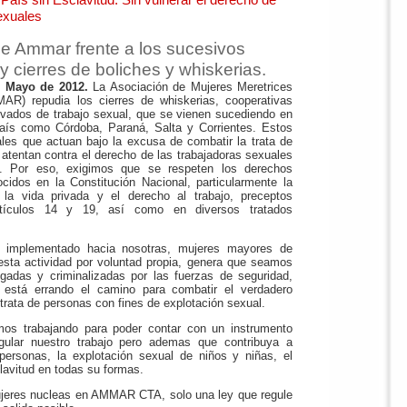
exuales
 Ammar frente a los sucesivos
y cierres de boliches y whiskerias.
e Mayo de 2012.
La Asociación de Mujeres Meretrices
AR) repudia los cierres de whiskerias, cooperativas
ivados de trabajo sexual, que se vienen sucediendo en
 país como Córdoba, Paraná, Salta y Corrientes. Estos
ales que actuan bajo la excusa de combatir la trata de
 atentan contra el derecho de las trabajadoras sexuales
te. Por eso, exigimos que se respeten los derechos
cidos en la Constitución Nacional, particularmente la
 la vida privada y el derecho al trabajo, preceptos
rtículos 14 y 19, así como en diversos tratados
o implementado hacia nosotras, mujeres mayores de
sta actividad por voluntad propia, genera que seamos
gadas y criminalizadas por las fuerzas de seguridad,
está errando el camino para combatir el verdadero
a trata de personas con fines de explotación sexual.
 trabajando para poder contar con un instrumento
egular nuestro trabajo pero ademas que contribuya a
 personas, la explotación sexual de niños y niñas, el
lavitud en todas su formas.
ujeres nucleas en AMMAR CTA, solo una ley que regule